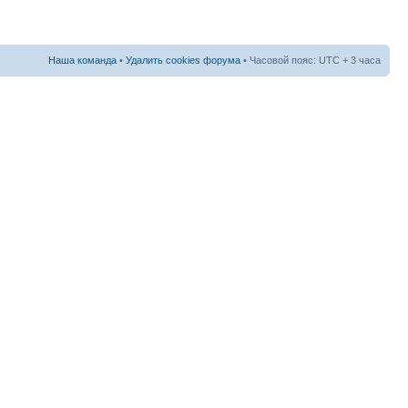
Наша команда
•
Удалить cookies форума
• Часовой пояс: UTC + 3 часа